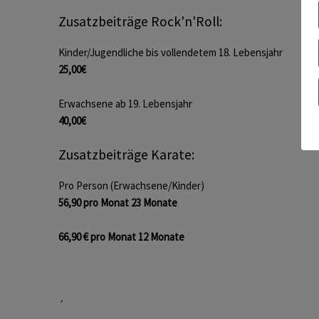
Zusatzbeiträge Rock'n'Roll:
Kinder/Jugendliche bis vollendetem 18. Lebensjahr
25,00€
Erwachsene ab 19. Lebensjahr
40,00€
Zusatzbeiträge Karate:
Pro Person (Erwachsene/Kinder)
56,90 pro Monat 23 Monate
66,90 € pro Monat 12 Monate
´