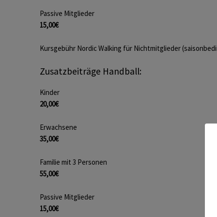
Passive Mitglieder
15,00€
Kursgebühr Nordic Walking für Nichtmitglieder (saisonbedi
Zusatzbeiträge Handball:
Kinder
20,00€
Erwachsene
35,00€
Familie mit 3 Personen
55,00€
Passive Mitglieder
15,00€