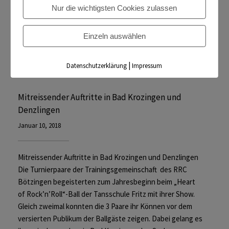
Nur die wichtigsten Cookies zulassen
Einzeln auswählen
|
Datenschutzerklärung
Impressum
Mitreissender Auftritte in Bad Krozingen und
Denzlingen
Januar 10, 2018
Mitreissender Auftritte in Bad Krozingen und Denzlingen
Die Turnierpaare der Trainingsgemeinschaft des RRC
Bötzingen begeisterten zum Jahresbeginn beim „Heart
of Rock’n’Roll“-Ball der Tansschule Fritz mit ihrer Show.
Gleich zweimal konnten die 3 Paare ihr Können vor dem
versierten Publikum der Ballgäste zeigen. Dabei gelang es