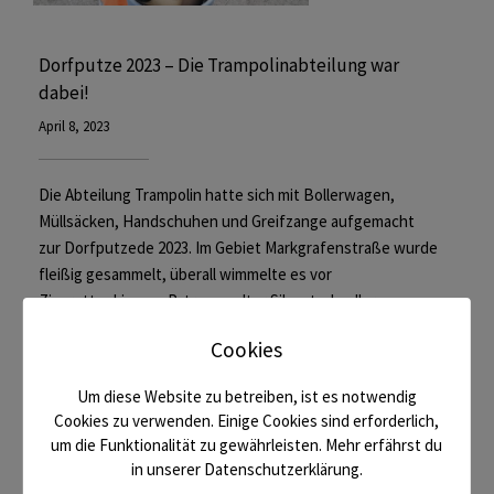
Dorfputze 2023 – Die Trampolinabteilung war
dabei!
April 8, 2023
Die Abteilung Trampolin hatte sich mit Bollerwagen,
Müllsäcken, Handschuhen und Greifzange aufgemacht
zur Dorfputzede 2023. Im Gebiet Markgrafenstraße wurde
fleißig gesammelt, überall wimmelte es vor
Zigarettenkippen, Patronen alter Silvesterknaller
(Anmerkung: hatten wir vermutet) galten als begehrte
Cookies
Fundstücke. Unterstützt wurden wir von Aline Jenne (KK
1) und ihren beiden Kindern. Nach 2 1/2 Stunden wurden
Um diese Website zu betreiben, ist es notwendig
wir mit einem tollen Vesper im Gerätehaus des
Cookies zu verwenden. Einige Cookies sind erforderlich,
Gemeindebauhofs belohnt.
um die Funktionalität zu gewährleisten. Mehr erfährst du
in unserer Datenschutzerklärung.