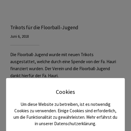
Trikots für die Floorball-Jugend
Juni 6, 2018
Die Floorball-Jugend wurde mit neuen Trikots
ausgestattet, welche durch eine Spende von der Fa. Hauri
finanziert wurden. Der Verein und die Floorball-Jugend
dankt hierfür der Fa. Hauri.
Cookies
Read More
Um diese Website zu betreiben, ist es notwendig
Cookies zu verwenden. Einige Cookies sind erforderlich,
um die Funktionalität zu gewährleisten. Mehr erfährst du
in unserer Datenschutzerklärung.