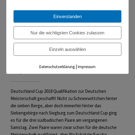
Einverstanden
Nur die wichtigsten Cookies zulassen
Einzeln auswählen
Qualifikation zur Deutschen Meisterschaft
geschafft!
|
Datenschutzerklärung
Impressum
Juni 3, 2018
Deutschland Cup 2018 Qualifikation zur Deutschen
Meisterschaft geschafft! Nicht zu Schneewittchen hinter
die sieben Berge, aber doch immerhin hinter das
Siebengebirge nach Siegburg zum Deutschland Cup ging
es für die drei südbadischen Paare am vergangenen
Samstag. Zwei Paare waren zwar schon für die deutsche
Meisterschaft qualifiziert, aber Pia Schätzle/Sascha