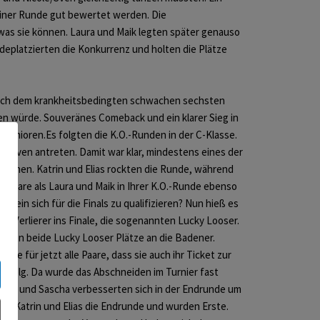
einer Runde gut bewertet werden. Die
 was sie können. Laura und Maik legten später genauso
 deplatzierten die Konkurrenz und holten die Plätze
 Nach dem krankheitsbedingten schwachen sechsten
fen würde. Souveränes Comeback und ein klarer Sieg in
r Junioren.Es folgten die K.O.-Runden in der C-Klasse.
le/Sven antreten. Damit war klar, mindestens eines der
n können. Katrin und Elias rockten die Runde, während
 Paare als Laura und Maik in Ihrer K.O.-Runde ebenso
ein sich für die Finals zu qualifizieren? Nun hieß es
 Verlierer ins Finale, die sogenannten Lucky Looser.
ingen beide Lucky Looser Plätze an die Badener.
le für jetzt alle Paare, dass sie auch ihr Ticket zur
Erfolg. Da wurde das Abschneiden im Turnier fast
 Pia und Sascha verbesserten sich in der Endrunde um
ten Katrin und Elias die Endrunde und wurden Erste.