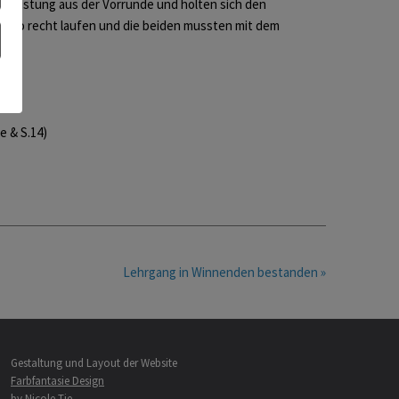
stleistung aus der Vorrunde und holten sich den
ehr so recht laufen und die beiden mussten mit dem
e & S.14)
Lehrgang in Winnenden bestanden »
Gestaltung und Layout der Website
Farbfantasie Design
by Nicole Tie