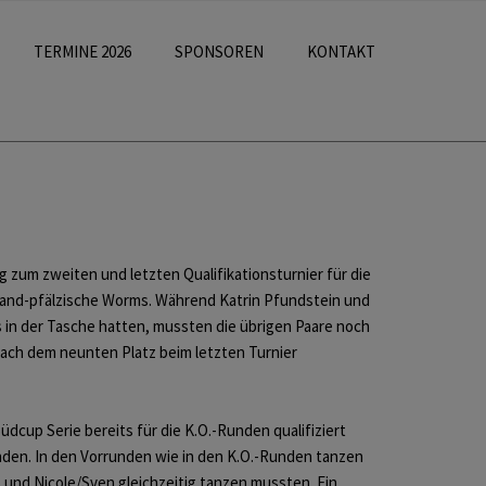
TERMINE 2026
SPONSOREN
KONTAKT
zum zweiten und letzten Qualifikationsturnier für die
land-pfälzische Worms. Während Katrin Pfundstein und
ts in der Tasche hatten, mussten die übrigen Paare noch
ach dem neunten Platz beim letzten Turnier
Südcup Serie bereits für die K.O.-Runden qualifiziert
unden. In den Vorrunden wie in den K.O.-Runden tanzen
as und Nicole/Sven gleichzeitig tanzen mussten. Ein