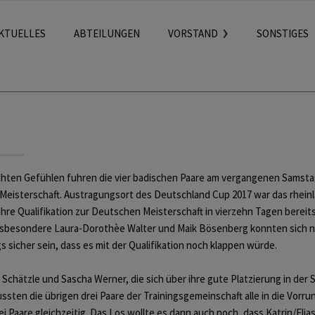
KTUELLES
ABTEILUNGEN
VORSTAND
SONSTIGES
hten Gefühlen fuhren die vier badischen Paare am vergangenen Samstag 
Meisterschaft. Austragungsort des Deutschland Cup 2017 war das rhein
 ihre Qualifikation zur Deutschen Meisterschaft in vierzehn Tagen berei
nsbesondere Laura-Dorothèe Walter und Maik Bösenberg konnten sich n
 sicher sein, dass es mit der Qualifikation noch klappen würde.
a Schätzle und Sascha Werner, die sich über ihre gute Platzierung in der 
ssten die übrigen drei Paare der Trainingsgemeinschaft alle in die Vorr
ei Paare gleichzeitig. Das Los wollte es dann auch noch, dass Katrin/Eli