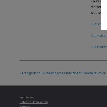
Laura und 
vierten Pl
siebten Pl
Die Schwar
Der Kaiser
Die Badisc
« Erfolgreiche Teilnahme am Gundelfinger Floorballturnier
Impressum
Datenschutzerklärung
Kontakt