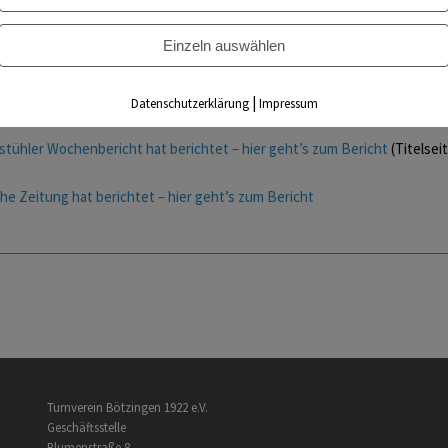
Maik setzten ihren Höhenflug weiter fort. Sie toppten nochmals ihre Be
atz. Nur bei Nicole Tie/Sven Freimuth wollte es in der Endrunde nicht m
Einzeln auswählen
atz vorlieb nehmen.
zwälder Post hat berichtet – hier geht’s zum Bericht
|
Datenschutzerklärung
Impressum
stühler Wochenbericht hat berichtet – hier geht’s zum Bericht
(Titelseit
he Zeitung hat berichtet – hier geht’s zum Bericht
Turnverein Bötzingen 1922 e.V.
Geschäftsstelle
Blumenstraße 8