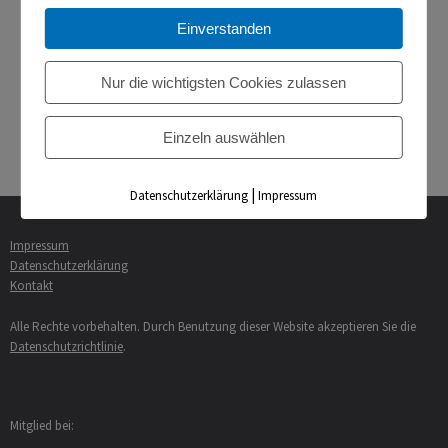
Einverstanden
« Bötzinger Bürgerempfang 2017 – Ehrenamtliche und
Sportler des TVB geehrt
Nur die wichtigsten Cookies zulassen
Sehr gutes Abschneiden bei den Bayerischen Meisterschaften
Einzeln auswählen
»
|
Datenschutzerklärung
Impressum
Impressum
Datenschutzerklärung
Kontakt
Alle Rechte vorbehalten. Durch Benutzung dieser Website akzeptieren Sie die
Datenschutzrichtlinie
.
Mitglied bei: