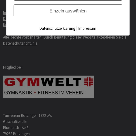
Einzeln auswählen
Impressum
Datenschutzerklärung
Kontakt
|
Datenschutzerklärung
Impressum
Alle Rechte vorbehalten. Durch Benutzung dieser Website akzeptieren Sie die
Datenschutzrichtlinie
.
Mitglied bei:
Turnverein Bötzingen 1922 e.V.
Geschäftsstelle
Blumenstraße 8
79268 Bötzingen