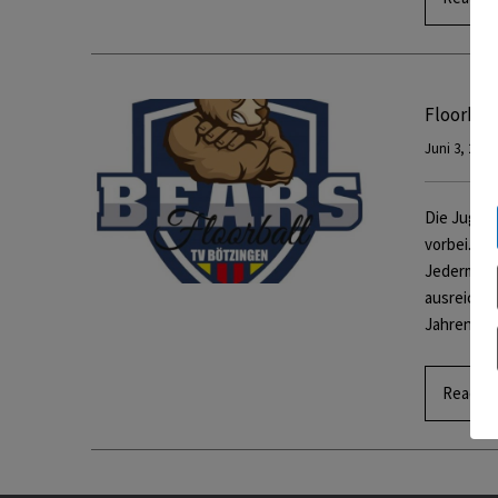
Floorbal
Juni 3, 2021
Die Jugen
vorbei. Du
Jedermann!
ausreichen
Jahren: J
Read M