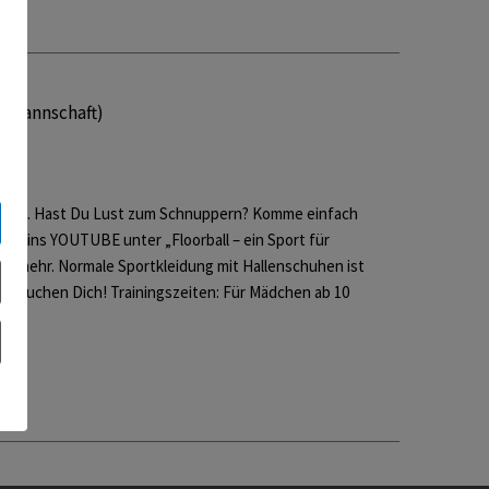
n-Mannschaft)
kung. Hast Du Lust zum Schnuppern? Komme einfach
 mal ins YOUTUBE unter „Floorball – ein Sport für
les mehr. Normale Sportkleidung mit Hallenschuhen ist
s brauchen Dich! Trainingszeiten: Für Mädchen ab 10