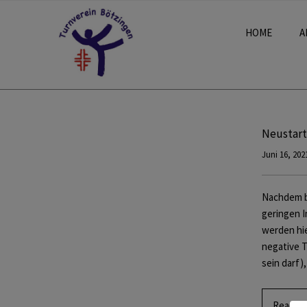
HOME
A
Neustart
Juni 16, 202
Nachdem b
geringen I
werden hie
negative T
sein darf
Read M