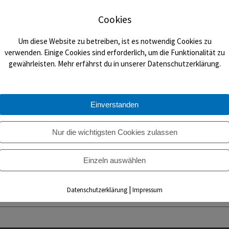
Cookies
Um diese Website zu betreiben, ist es notwendig Cookies zu
l-Jugend sucht Verstärkung (Jungen-Mannschaft und Mädche
verwenden. Einige Cookies sind erforderlich, um die Funktionalität zu
gewährleisten. Mehr erfährst du in unserer Datenschutzerklärung.
dmannschaften (Mädchen und Jungen) des TVB sucht dringend Verstär
Einverstanden
 wirst sehen, es macht Spaß und ist einfach zu spielen. Schau doch auch
“. Hier findest Du auch allgemein unter „Floorball“ Spielszenen und vie
Nur die wichtigsten Cookies zulassen
d. Schläger werden vereinsseitig gestellt. Die Bötzinger Floorball-Bear
eden Donnerstag von 15.30 Uhr bis…
Einzeln auswählen
ore
|
Datenschutzerklärung
Impressum