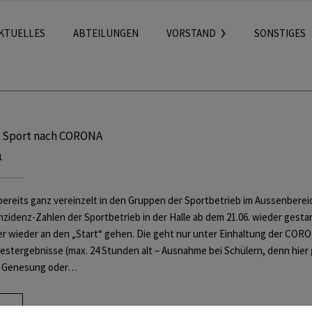
KTUELLES
ABTEILUNGEN
VORSTAND
SONSTIGES
 Sport nach CORONA
1
ereits ganz vereinzelt in den Gruppen der Sportbetrieb im Aussenber
nzidenz-Zahlen der Sportbetrieb in der Halle ab dem 21.06. wieder ges
r wieder an den „Start“ gehen. Die geht nur unter Einhaltung der CORO
estergebnisse (max. 24 Stunden alt – Ausnahme bei Schülern, denn hier g
), Genesung oder…
ore