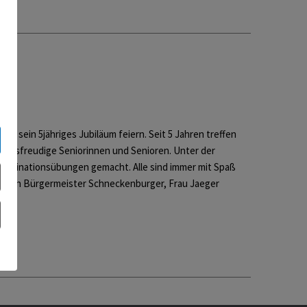
 sein 5jähriges Jubiläum feiern. Seit 5 Jahren treffen
ungsfreudige Seniorinnen und Senioren. Unter der
 Koordinationsübungen gemacht. Alle sind immer mit Spaß
n auch Bürgermeister Schneckenburger, Frau Jaeger