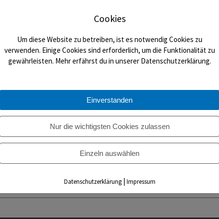
Cookies
Um diese Website zu betreiben, ist es notwendig Cookies zu
Bewegungstreff im Freien für Seniorinnen und Senioren
verwenden. Einige Cookies sind erforderlich, um die Funktionalität zu
gewährleisten. Mehr erfährst du in unserer Datenschutzerklärung.
ngstreff – eine Kooperation des TVB mit dem Volksbildungswerk – konnte
Einverstanden
n Dienstagvormittag um 9.30 auf dem Parkplatz beim Schwimmbad beweg
n Uschi Torn (Stellvertreter Klaus Stiller) werden Kraft-, Balance- und
Nur die wichtigsten Cookies zulassen
stellen fest, wie fit Bewegung im Freien macht. Beim Jubiläum machte
bildungswerk und Frau von Hirschhausen vom Gesundheitsamt…
Einzeln auswählen
ore
|
Datenschutzerklärung
Impressum