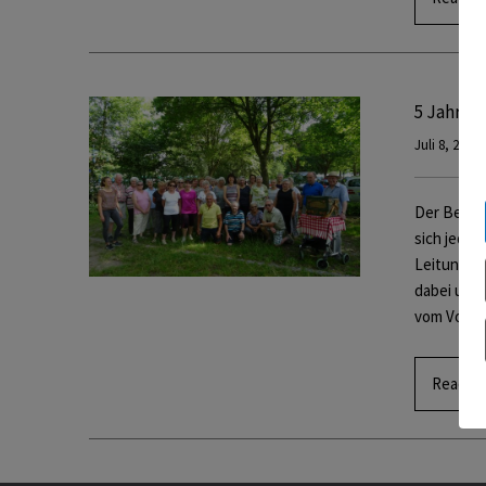
5 Jahre 
Juli 8, 2019
Der Bewegu
sich jede
Leitung vo
dabei und 
vom Volks
Read M