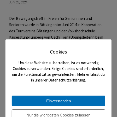
Juni 26, 2024
Der Bewegungstreff im Freien für Seniorinnen und
Senioren wurde in Bötzingen im Juni 2014 in Kooperation
des Turnvereins Bötzingen und der Volkshochschule
Kaiserstuhl-Tuniberg von Uschi Torn (Übungsleiterin beim
TV Bötzingen) gegründet. Jeden Dienstagvormittag
treffen sich ca. 20 – 30 Frauen und Männer, um unter der
Cookies
Anleitung von Uschi Torn Übungen zur Ausdauer,
Kräftigung, Koordination, Balance und Beweglichkeit zu
Um diese Website zu betreiben, ist es notwendig
Cookies zu verwenden. Einige Cookies sind erforderlich,
machen. Alle sind mit Spaß und Eifer dabei und merken,
um die Funktionalität zu gewährleisten. Mehr erfährst du
dass regelmäßiges Üben auch im Alter zu Verbesserungen
in unserer Datenschutzerklärung.
führen kann und sehr…
Read More
Einverstanden
Nur die wichtigsten Cookies zulassen