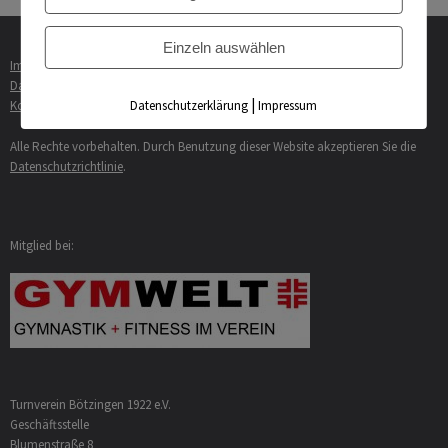
Einzeln auswählen
Impressum
Datenschutzerklärung
|
Datenschutzerklärung
Impressum
Kontakt
Alle Rechte vorbehalten. Durch Benutzung dieser Website akzeptieren Sie die
Datenschutzrichtlinie
.
Mitglied bei:
Turnverein Bötzingen 1922 e.V.
Geschäftsstelle
Blumenstraße 8