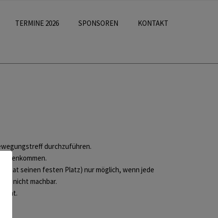
TERMINE 2026
SPONSOREN
KONTAKT
 Bewegungstreff durchzuführen.
zusammenkommen.
der hat seinen festen Platz) nur möglich, wenn jede
auch nicht machbar.
tsamt.