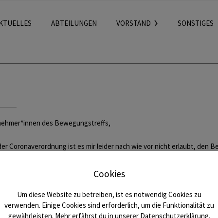
KTUELLES
ABTEILUNGEN
VORSTAND
SONSTIGES
lnehmer*innen des Bewegungstreffs,
er Coronaverordnung ist es mir leider nach wie vor nicht erlaubt, den
lichen Raum dürfen nur Personen von zwei Haushalten oder Familien 
elände (z.B. im Schwimmbad) ist inzwischen ein stationäres Training (je
Cookies
qm Fläche zur Verfügung hat. Dies ist bei unserer Gruppengröße leider 
auf weitere Lockerungen und bin ständig im Kontakt mit dem Gesundhei
Um diese Website zu betreiben, ist es notwendig Cookies zu
se Euch alle und hoffe es geht Euch gut.
verwenden. Einige Cookies sind erforderlich, um die Funktionalität zu
gewährleisten. Mehr erfährst du in unserer Datenschutzerklärung.