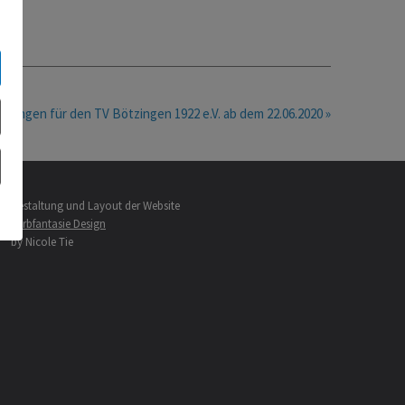
n für den TV Bötzingen 1922 e.V. ab dem 22.06.2020 »
Gestaltung und Layout der Website
Farbfantasie Design
by Nicole Tie