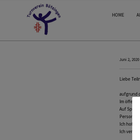
HOME
A
Juni 2, 2020
Liebe Tei
aufgrund d
Im öffent
Auf Sportg
Person 10 
Ich hoffe 
Ich vermis