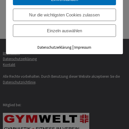
Nur die wichtigsten Cookies zulassen
« Nikolaus beim TVB
Jugendversammlung »
Einzeln auswählen
|
Datenschutzerklärung
Impressum
Impressum
Datenschutzerklärung
Kontakt
Alle Rechte vorbehalten. Durch Benutzung dieser Website akzeptieren Sie die
Datenschutzrichtlinie
.
Mitglied bei: