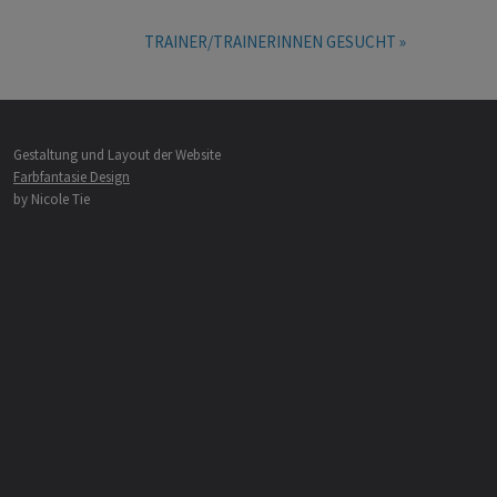
TRAINER/TRAINERINNEN GESUCHT »
Gestaltung und Layout der Website
Farbfantasie Design
by Nicole Tie