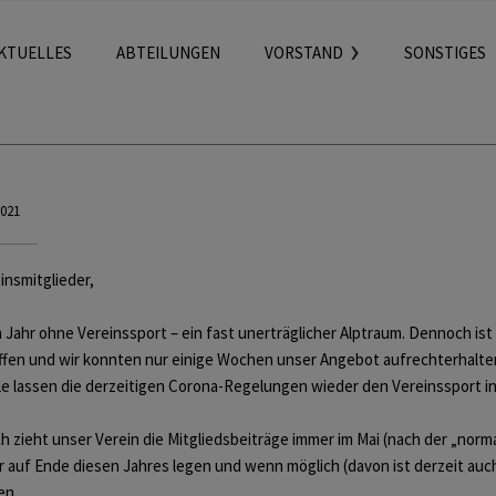
KTUELLES
ABTEILUNGEN
VORSTAND
SONSTIGES
2021
insmitglieder,
 Jahr ohne Vereinssport – ein fast unerträglicher Alptraum. Dennoch ist
ffen und wir konnten nur einige Wochen unser Angebot aufrechterhalte
le lassen die derzeitigen Corona-Regelungen wieder den Vereinssport in 
h zieht unser Verein die Mitgliedsbeiträge immer im Mai (nach der „nor
 auf Ende diesen Jahres legen und wenn möglich (davon ist derzeit au
en.