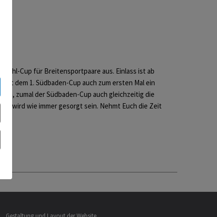
rstuhl-Cup für Breitensportpaare aus. Einlass ist ab
es mit dem 1. Südbaden-Cup auch zum ersten Mal ein
rden, zumal der Südbaden-Cup auch gleichzeitig die
ohl wird wie immer gesorgt sein. Nehmt Euch die Zeit
Gestaltung und Layout der Website