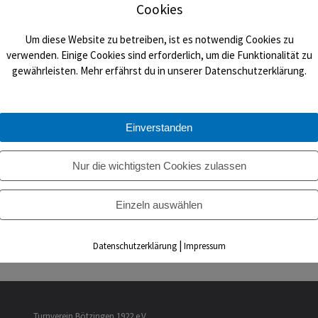
Cookies
023 – Großer Turniertag Rock ’n’ Roll!
Um diese Website zu betreiben, ist es notwendig Cookies zu
verwenden. Einige Cookies sind erforderlich, um die Funktionalität zu
23
gewährleisten. Mehr erfährst du in unserer Datenschutzerklärung.
k ’n’ Roll Abteilung richtet am Samstag, den 13. Mai 2023 ihren 17. Kaise
– Wettbewerbsbeginn um 13:00 Uhr! Turnierbeginn ab Gleichzeitig wird 
Einverstanden
er in Bötzingen geben. Es wird also reichlich sehenswertes geboten we
e Landesmeisterschaft Baden-Württemberg sein wird. Für das leibliche W
Nur die wichtigsten Cookies zulassen
t doch…
Einzeln auswählen
ore
|
Datenschutzerklärung
Impressum
Turnverein Bötzingen 1922 e.V.