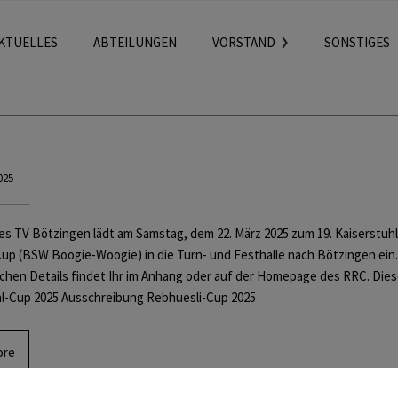
KTUELLES
ABTEILUNGEN
VORSTAND
SONSTIGES
025
s TV Bötzingen lädt am Samstag, dem 22. März 2025 zum 19. Kaiserstuhl
up (BSW Boogie-Woogie) in die Turn- und Festhalle nach Bötzingen ein. 
lichen Details findet Ihr im Anhang oder auf der Homepage des RRC. Die
hl-Cup 2025 Ausschreibung Rebhuesli-Cup 2025
ore