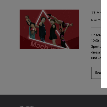
13. Mai 2
März 26, 20
Unsere Roc
12:00 Uhr 
Sportturni
diesjährig
und komm
Read M
Impressum