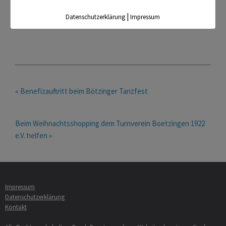
Herbstmeisterschaften und Twisting Grizzly Cup in
Böblingenkönnen.
|
Datenschutzerklärung
Impressum
« Benefizauftritt beim Bötzinger Tanzfest
Beim Weihnachtsshopping dem Turnverein Boetzingen 1922
e.V. helfen »
Impressum
Datenschutzerklärung
Kontakt