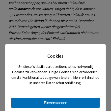
Weihnachtsshopper, die uns bei ihrem Einkauf bei
smile.amazon.de
auswählen, sorgen dafür, dass Amazon
1,5 Prozent des Preises der qualifizierten Einkäufe an uns
weiterleitet: Die Aktion läuft noch bis zum 24. Dezember
2017. Danach gelten wieder die gewohnten 0,5
Prozent.Keine Angst, der Einkauf wird dadurch nicht teurer
als eine „normaler Amazon“-Einkauf.
Der Turnverein Boetzingen 1922 e.V. sagt Danke und
Cookies
wünscht eine schöne Adventszeit und viel Spaß beim
Christmas-Shopping.“
Um diese Website zu betreiben, ist es notwendig
Cookies zu verwenden. Einige Cookies sind erforderlich,
um die Funktionalität zu gewährleisten. Mehr erfährst du
in unserer Datenschutzerklärung.
« 33. Herbstmeisterschaften und Twisting Grizzly Cup in
Böblingen
Einverstanden
Floorball-Freundschaftsspiel gegen die Gundelfinger