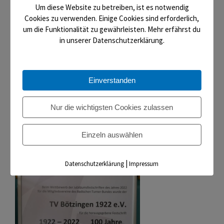
Um diese Website zu betreiben, ist es notwendig
Freunde und Gönner brachte eine große Anzahl für den
Cookies zu verwenden. Einige Cookies sind erforderlich,
TVB zusammen. Über die angebotene Katalogauswahl
um die Funktionalität zu gewährleisten. Mehr erfährst du
konnten von den Scheinen diverse Fitness-
in unserer Datenschutzerklärung.
Ausstattungen, Materialien für das Kinderturnen, etc.
angeschafft werden. Highlight dabei ist aber sicherlich für
unsere Jüngsten eine Rollenrutsche. Nochmals ein
Einverstanden
herzliches Dankeschön im Namen des Vereins. Uwe Torn,
1. Vorsitzender
Nur die wichtigsten Cookies zulassen
Read More
Einzeln auswählen
|
Datenschutzerklärung
Impressum