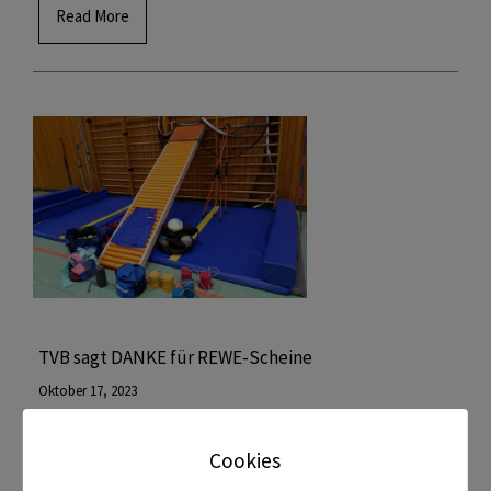
Read More
TVB sagt DANKE für REWE-Scheine
Oktober 17, 2023
Cookies
Die Aktion „Scheine für Vereine“ von REWE brachte für
den TVB wieder ein stolzes Ergebnis – Mitglieder,