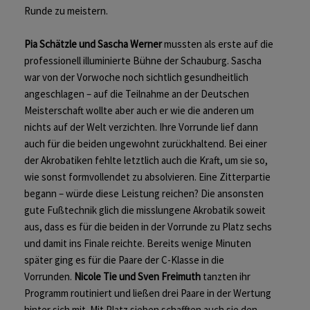
Runde zu meistern.
Pia Schätzle
und
Sascha Werner
mussten als erste auf die
professionell illuminierte Bühne der Schauburg. Sascha
war von der Vorwoche noch sichtlich gesundheitlich
angeschlagen – auf die Teilnahme an der Deutschen
Meisterschaft wollte aber auch er wie die anderen um
nichts auf der Welt verzichten. Ihre Vorrunde lief dann
auch für die beiden ungewohnt zurückhaltend. Bei einer
der Akrobatiken fehlte letztlich auch die Kraft, um sie so,
wie sonst formvollendet zu absolvieren. Eine Zitterpartie
begann – würde diese Leistung reichen? Die ansonsten
gute Fußtechnik glich die misslungene Akrobatik soweit
aus, dass es für die beiden in der Vorrunde zu Platz sechs
und damit ins Finale reichte. Bereits wenige Minuten
später ging es für die Paare der C-Klasse in die
Vorrunden.
Nicole Tie
und
Sven Freimuth
tanzten ihr
Programm routiniert und ließen drei Paare in der Wertung
hinter sich mit. Mit Platz sieben schafften auch sie den