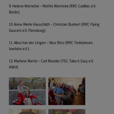
9. Helene Wernicke – Mathis Wernicke (RRC Cadillac e.V.
Berlin)
10. Anna-Merle Hauschildt – Christian Burkert (RRC Flying
Saucers e.V. Flensburg)
11. Alina Van der Lingen – Nico Rötz (RRC Teddybears
Iserlohn e.V.)
12. Marlene Martin – Carl Munder (TSC Take it Easy e.V.
KWH)