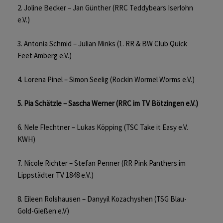
2. Joline Becker – Jan Günther (RRC Teddybears Iserlohn
e.V.)
3. Antonia Schmid – Julian Minks (1. RR & BW Club Quick
Feet Amberg e.V.)
4. Lorena Pinel – Simon Seelig (Rockin Wormel Worms e.V.)
5. Pia Schätzle – Sascha Werner (RRC im TV Bötzingen e.V.)
6. Nele Flechtner – Lukas Köpping (TSC Take it Easy e.V.
KWH)
7. Nicole Richter – Stefan Penner (RR Pink Panthers im
Lippstädter TV 1848 e.V.)
8. Eileen Rolshausen – Danyyil Kozachyshen (TSG Blau-
Gold-Gießen e.V)