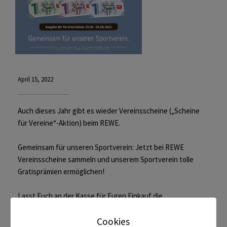
April 15, 2022
Auch dieses Jahr gibt es wieder Vereinsscheine („Scheine
für Vereine“-Aktion) beim REWE.
Gemeinsam für unseren Sportverein: Jetzt bei REWE
Vereinsscheine sammeln und unserem Sportverein tolle
Gratisprämien ermöglichen!
Lasst Euch an der Kasse für Euren Einkauf die
Vereinsscheine geben und werft diese in die aufgestellte
Cookies
Sammelbox für den Turnverein Bötzingen. Für diese