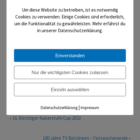
Vereinsscheine (je nach Anzahl) kann unser Verein sich
Um diese Website zu betreiben, ist es notwendig
Prämien bestellen – das ist dann auch gleichzeitig ein
Cookies zu verwenden. Einige Cookies sind erforderlich,
schönes Geburtstagsgeschenk für unseren Verein, der in
um die Funktionalität zu gewährleisten. Mehr erfährst du
diesem Jahr 100 Jahre alt wurde.
in unserer Datenschutzerklärung.
Der TV Bötzingen sagt bereits jetzt schon „vielen Dank“!
Einverstanden
Nur die wichtigsten Cookies zulassen
Einzeln auswählen
|
Datenschutzerklärung
Impressum
« 16. Bötzinger Kaiserstuhl-Cup 2022
100 Jahre TV Bötzingen – Festwochenende »