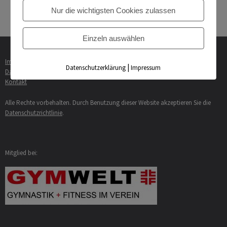
Herbstmeister kommen aus Bötzingen »
Nur die wichtigsten Cookies zulassen
Einzeln auswählen
Impressum
|
Datenschutzerklärung
Impressum
Datenschutzerklärung
Kontakt
Alle Rechte vorbehalten. Durch Benutzung dieser Website akzeptieren Sie die
Datenschutzrichtlinie
.
Mitglied bei: