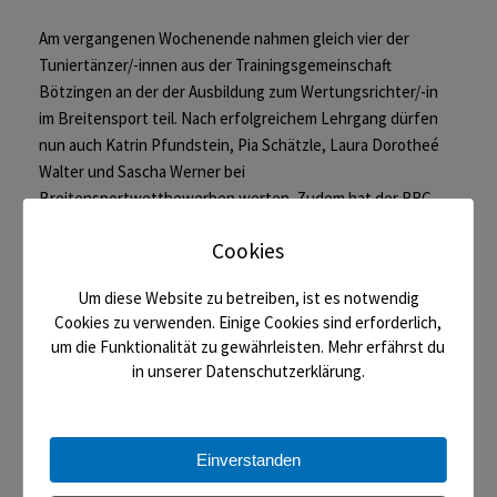
Am vergangenen Wochenende nahmen gleich vier der
Tuniertänzer/-innen aus der Trainingsgemeinschaft
Bötzingen an der der Ausbildung zum Wertungsrichter/-in
im Breitensport teil. Nach erfolgreichem Lehrgang dürfen
nun auch Katrin Pfundstein, Pia Schätzle, Laura Dorotheé
Walter und Sascha Werner bei
Breitensportwettbewerben werten. Zudem hat der RRC
mit Olaf Werner nun auch einen eigenen
Cookies
Wettbewerbsleiter.
Um diese Website zu betreiben, ist es notwendig
Der RRC gratulieren den fünf zur bestandenen
Cookies zu verwenden. Einige Cookies sind erforderlich,
Ausbildung!
um die Funktionalität zu gewährleisten. Mehr erfährst du
in unserer Datenschutzerklärung.
« Saisonauftakt der Breitensportler
Einverstanden