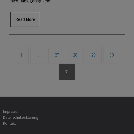
nicht lang genug sein,…
Read More
1
…
27
28
29
30
31
Impressum
Datenschutzerklärung
Kontakt